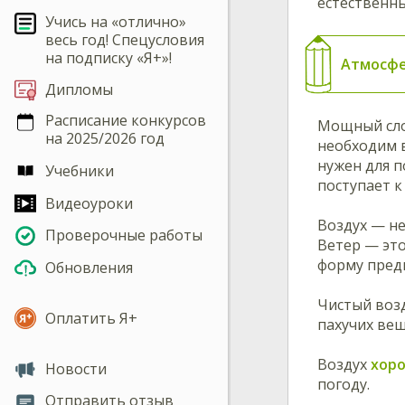
естественны
Учись на «отлично»
весь год! Спецусловия
на подписку «Я+»!
Атмосф
Дипломы
Расписание конкурсов
Мощный слой
на 2025/2026 год
необходим 
нужен для п
Учебники
поступает к
Видеоуроки
Воздух — не
Проверочные работы
Ветер — это
форму пред
Обновления
Чистый воз
Оплатить Я+
пахучих вещ
Воздух
хоро
Новости
погоду.
Отправить отзыв