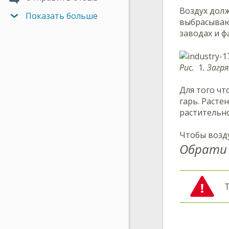
Воздух долж
Показать больше
выбрасывают
заводах и 
Рис.
1
. Загр
Для того чт
гарь. Расте
растительно
Чтобы возду
Обрати 
Т