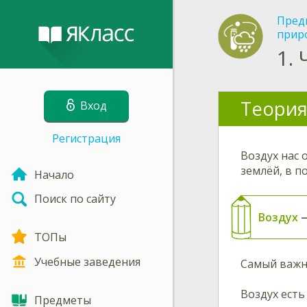
Пред
прир
1.
Теория
Вход
Регистрация
Воздух нас 
землёй, в п
Начало
Поиск по сайту
Воздух
—
ТОПы
Учебные заведения
Самый важн
Воздух есть
Предметы