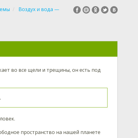
темы
Воздух и вода —
кает во все щели и трещины, он есть под
.
ловек.
свободное пространство на нашей планете