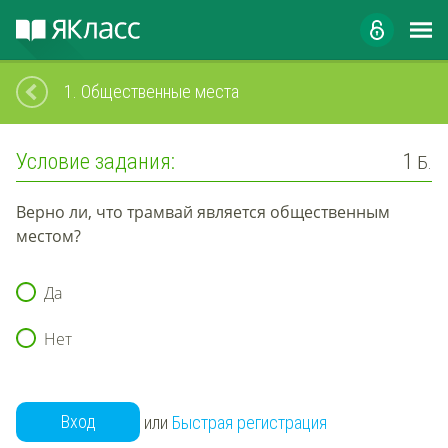
1.
Общественные места
Условие задания:
1
Б.
Верно
ли, что
трамвай
является общественным
местом
?
Да
Нет
Вход
или
Быстрая регистрация