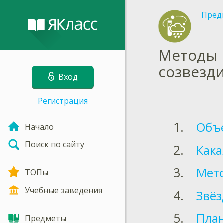
Пред
Методы 
созвезд
Вход
Регистрация
Объе
Начало
Поиск по сайту
Кака
Мето
ТОПы
Учебные заведения
Звёз
План
Предметы