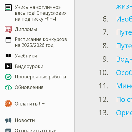
жизн
Учись на «отлично»
весь год! Спецусловия
Изоб
на подписку «Я+»!
Дипломы
Путе
Расписание конкурсов
Путе
на 2025/2026 год
Учебники
Вод
Видеоуроки
Особ
Проверочные работы
Мин
Обновления
По с
Оплатить Я+
Орие
Новости
Отправить отзыв