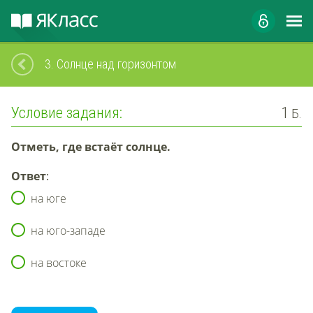
3.
Солнце над горизонтом
Условие задания:
1
Б.
Отметь, где встаёт солнце.
Ответ
:
на юге
на юго-западе
на востоке