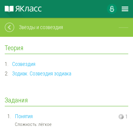
Звёзды и созвездия
Теория
1.
Созвездия
2.
Зодиак. Созвездия зодиака
Задания
1.
Понятия
1
Сложность: лёгкое