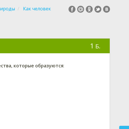
рироды
Как человек
1
Б.
ества, которые образуются
: