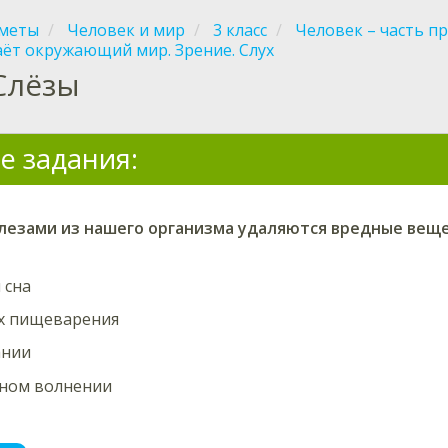
меты
Человек и мир
3 класс
Человек – часть п
аёт окружающий мир. Зрение. Слух
Слёзы
е задания:
слезами из нашего организма удаляются вредные вещ
 сна
ах пищеварения
ании
ьном волнении