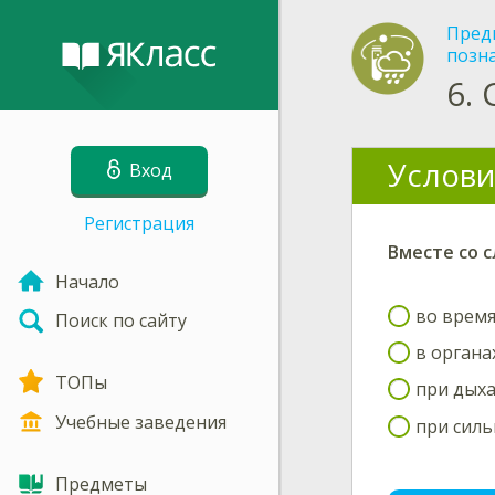
Пред
позн
6.
Услови
Вход
Регистрация
Вместе со 
Начало
во время
Поиск по сайту
в орган
ТОПы
при дых
Учебные заведения
при сил
Предметы