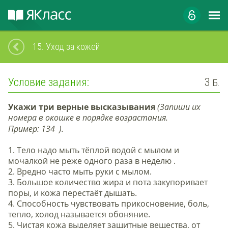
15.
Уход за кожей
Условие задания:
3
Б.
Укажи три верные высказывания
(Запиши их
номера в окошке в порядке возрастания.
Пример:
134
).
1.
Тело надо мыть тёплой водой с мылом и
мочалкой не реже одного раза в неделю
.
2.
Вредно часто мыть руки с мылом
.
3.
Большое количество жира и пота закупоривает
поры, и кожа перестаёт дышать
.
4.
Способность чувствовать прикосновение, боль,
тепло, холод называется обоняние
.
5.
Чистая кожа выделяет защитные вещества, от