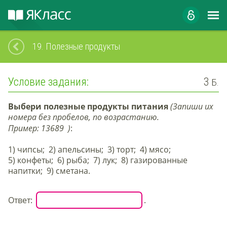
19.
Полезные продукты
Условие задания:
3
Б.
Выбери полезные продукты питания
(Запиши их
номера без пробелов, по возрастанию.
Пример:
13689
)
:
1)
чипсы
; 2)
апельсины
; 3)
торт
; 4)
мясо
;
5)
конфеты
; 6)
рыба
; 7)
лук
; 8)
газированные
напитки
; 9)
сметана
.
Ответ:
.