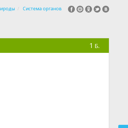
рироды
Система органов
1
Б.