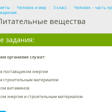
меты
Человек и мир
3 класс
Человек – часть п
варения
Питательные вещества
е задания:
ем организме
служат
:
м поставщиком энергии
м строительным материалом
ком витаминов
ком энергии и строительным материалом