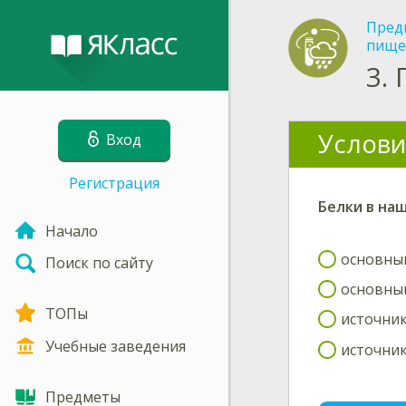
Пред
пище
3.
Услови
Вход
Регистрация
Белки
в наш
Начало
основны
Поиск по сайту
основны
ТОПы
источни
Учебные заведения
источни
Предметы