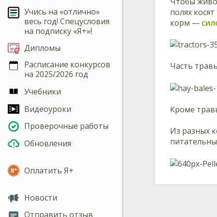
Чтобы живот
Учись на «отлично»
полях кося
весь год! Спецусловия
корм —
сил
на подписку «Я+»!
Дипломы
Расписание конкурсов
Часть трав
на 2025/2026 год
Учебники
Видеоуроки
Кроме трав
Проверочные работы
Из разных к
питательны
Обновления
Оплатить Я+
Новости
Отправить отзыв