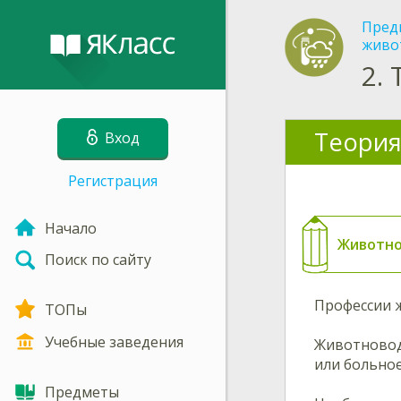
Пред
живо
2.
Теория
Вход
Регистрация
Начало
Животн
Поиск по сайту
Профессии ж
ТОПы
Учебные заведения
Животновод
или больное
Предметы