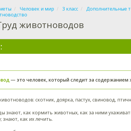
меты
Человек и мир
3 класс
Дополнительные 
тноводство
Труд животноводов
:
овод
— это человек, который следит за содержанием 
ивотноводов: скотник, доярка, пастух, свиновод, птич
ы знают, как кормить животных, как за ними ухаживат
; знают, как их лечить.