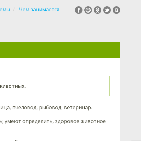
темы
Чем занимается
животных.
ница, пчеловод, рыбовод, ветеринар.
ь; умеют определить, здоровое животное