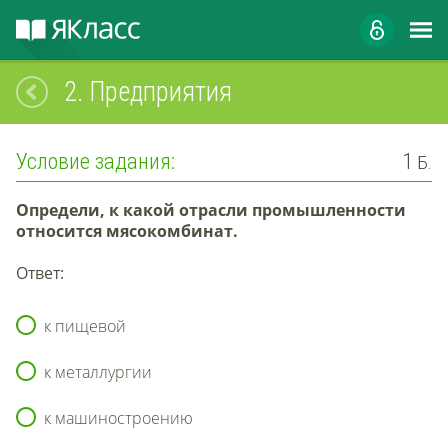
2.
Предприятия
Условие задания:
1
Б.
Определи, к какой отрасли промышленности
относится
мясокомбинат
.
Ответ:
к пищевой
к металлургии
к машиностроению