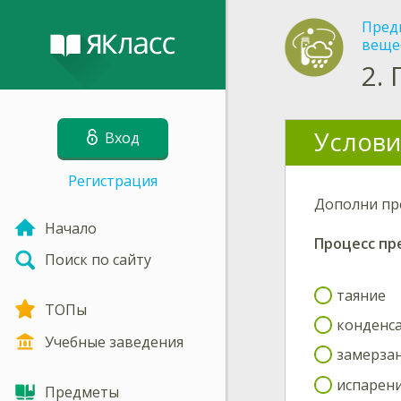
Пред
веще
2.
Услови
Вход
Регистрация
Дополни пр
Начало
Процесс пр
Поиск по сайту
таяние
ТОПы
конденс
Учебные заведения
замерза
испарен
Предметы