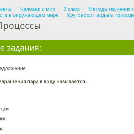
меты
Человек и мир
3 класс
Методы изучения 
ств в окружающем мире
Круговорот воды в природ
Процессы
е задания:
едложение.
евращения пара в воду называется
...
ация
ние
ие