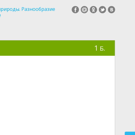
природы. Разнообразие
е
1
Б.