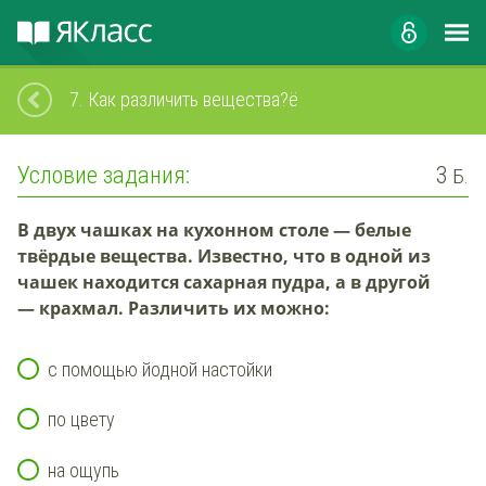
7.
Как различить вещества?ё
Условие задания:
3
Б.
В двух чашках на кухонном столе — белые
твёрдые вещества
. Известно, что в одной из
чашек находится
сахарная пудра
, а в другой
—
крахмал
.
Различить их можно
:
с помощью йодной настойки
по цвету
на ощупь