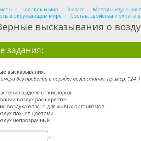
меты
Человек и мир
3 класс
Методы изучения 
ств в окружающем мире
Состав, свойства и охрана 
Верные высказывания о возду
е задания:
ые высказывания.
номера без пробелов в порядке возрастания. Пример:
124
)
растения выделяют кислород.
вании воздух расширяется.
ие воздуха опасно для живых организмов.
здух пахнет цветами.
здух непрозрачный.
.