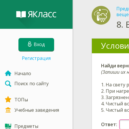
Пред
веще
8.
Услови
Вход
Регистрация
Найди верн
(Запиши их 
Начало
Поиск по сайту
1.
На свету 
2.
При нагре
3.
Загрязнен
ТОПы
4.
Чистый во
5.
Чистый во
Учебные заведения
Ответ:
Предметы