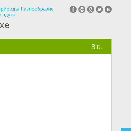
природы. Разнообразие
воздуха
хе
3
Б.