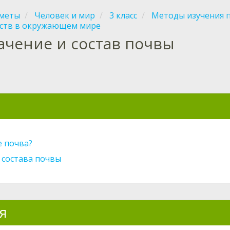
меты
Человек и мир
3 класс
Методы изучения 
ств в окружающем мире
ачение и состав почвы
я
е почва?
 состава почвы
я