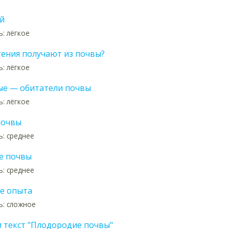
й
: лёгкое
тения получают из почвы?
: лёгкое
е — обитатели почвы
: лёгкое
почвы
: среднее
е почвы
: среднее
е опыта
ь: сложное
 текст "Плодородие почвы"