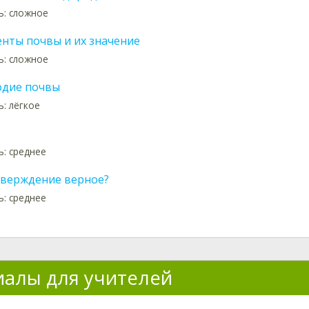
ь: сложное
нты почвы и их значение
ь: сложное
дие почвы
: лёгкое
: среднее
тверждение верное?
: среднее
алы для учителей