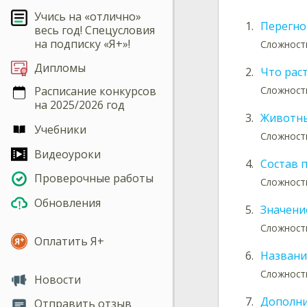
Учись на «отлично»
1.
Перегно
весь год! Спецусловия
на подписку «Я+»!
Сложность
Дипломы
2.
Что рас
Сложность
Расписание конкурсов
на 2025/2026 год
3.
Животны
Учебники
Сложность
Видеоуроки
4.
Состав 
Проверочные работы
Сложность
Обновления
5.
Значени
Сложность
Оплатить Я+
6.
Названи
Сложност
Новости
7.
Дополни
Отправить отзыв