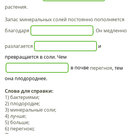
растения.
Запас минеральных солей постоянно пополняется
благодаря
. Он медленно
разлагается
и
превращается в соли. Чем
в почве
перегноя
, тем
она плодороднее.
Слова для справки:
1)
бактериями
;
2)
плодородие
;
3)
минеральные соли
;
4)
лучше
;
5)
больше
;
6)
перегною
;