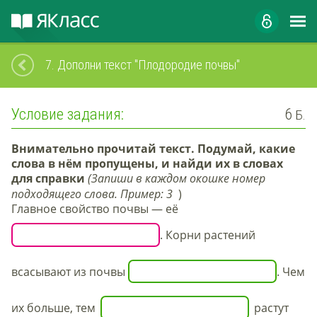
7.
Дополни текст "Плодородие почвы"
Условие задания:
6
Б.
Внимательно прочитай текст. Подумай, какие
слова в нём пропущены, и найди их в словах
для справки
(Запиши в каждом окошке номер
подходящего слова. Пример:
3
)
Главное свойство почвы — её
. Корни растений
всасывают из почвы
. Чем
их больше, тем
растут