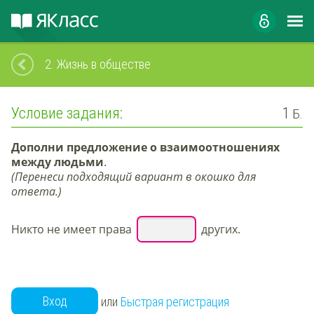
2.
Жизнь в обществе
Условие задания:
1
Б.
Дополни предложение о взаимоотношениях
между людьми
.
(Перенеси подходящий вариант в окошко для
ответа.)
Никто не имеет права
других.
Вход
или
Быстрая регистрация