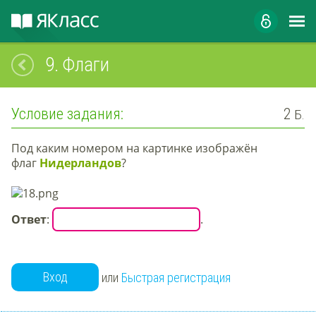
9.
Флаги
Условие задания:
2
Б.
Под каким номером на картинке изображён
флаг
Нидерландов
?
Ответ
:
.
Вход
или
Быстрая регистрация