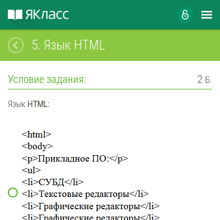
5.
Язык HTML
Условие задания:
2
Б.
Язык
HTML: