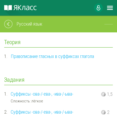
Русский язык
Теория
1.
Правописание гласных в суффиксах глагола
Задания
1.
Суффиксы -ова-/-ева-, -ива-/-ыва-
1,5
Сложность: лёгкое
2.
Суффиксы -ова-/-ева-, -ива-/-ыва-
2