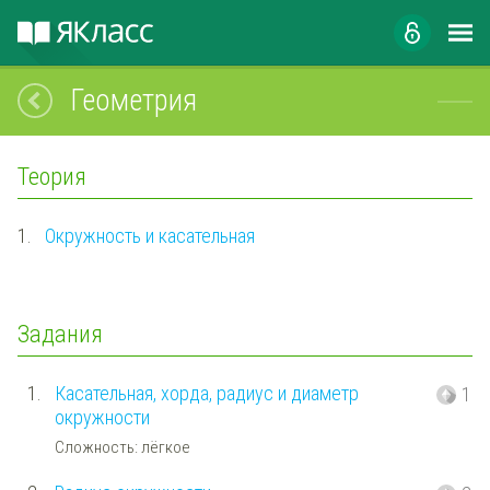
Геометрия
Теория
1.
Окружность и касательная
Задания
1.
Касательная, хорда, радиус и диаметр
1
окружности
Сложность: лёгкое