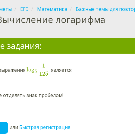
меты
ЕГЭ
Математика
Важные темы для повто
Вычисление логарифма
е задания:
1
log
 выражения
является:
5
125
 отделять знак пробелом!
или
Быстрая регистрация