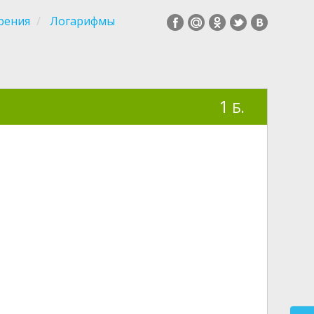
рения
Логарифмы
1
Б.