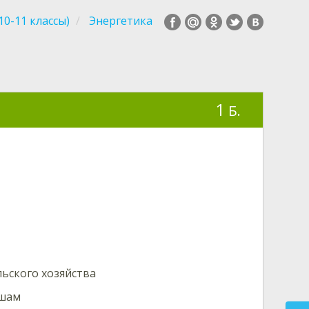
0-11 классы)
Энергетика
1
Б.
ьского хозяйства
ышам