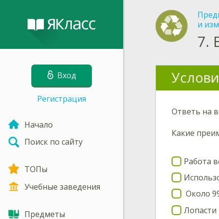
Пред
и изм
7.
Услови
Вход
Регистрация
Ответь на 
Начало
Какие преи
Поиск по сайту
Работа в
ТОПы
Использо
Учебные заведения
Около 99
Лопасти
Предметы