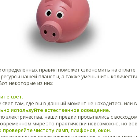
 определённых правил поможет сэкономить на оплате к
ресурсы нашей планеты, а также уменьшить количество
Вот некоторые из них:
сите свет.
свет там, где вы в данный момент не находитесь или в 
льно используйте естественное освещение.
ло электричества, наши предки просыпались с восходом 
современном мире это практически невозможно, но вовр
о проверяйте чистоту ламп, плафонов, окон.
ное освещение плохо влияет на зрение, а данные меры