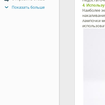
4. Использ
Показать больше
Наиболее э
накаливания
лампочки мо
использоват