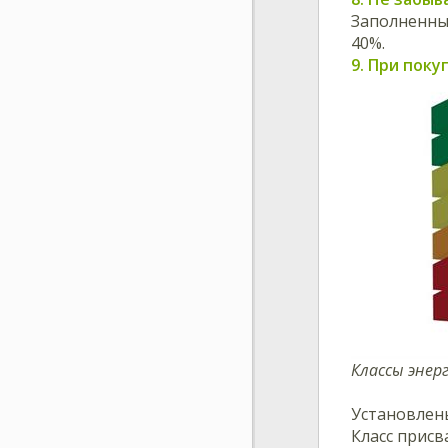
Заполненный
40%.
9. При пок
Классы эне
Установлены 
Класс присв