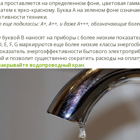
а проставляется на определенном фоне, цветовая гамма
затем к ярко-красному. Буква А на зеленом фоне означа
ктивности техники.
еще подклассы: А+, А++, и даже А+++, обозначающие боле
буквой В наносят на приборы с более низким показате
D, E, F, G маркируются еще более низкие классы энергос
оказатель энергоэффективности бытового электроприбо
 и позволит существенно сократить расходы на оплат
 закрывайте водопроводный кран.