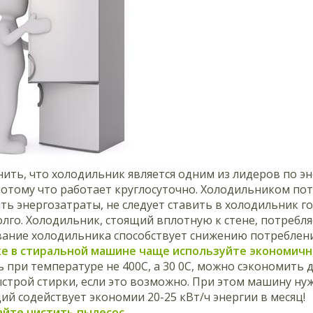
ить, что холодильник является одним из лидеров по э
потому что работает круглосуточно. Холодильником потре
ть энергозатраты, не следует ставить в холодильник г
лго. Холодильник, стоящий вплотную к стене, потребл
ание холодильника способствует снижению потреблени
рке в стиральной машине чаще используйте экономич
ь при температуре не 400С, а 30 0С, можно сэкономить 
строй стирки, если это возможно. При этом машину ну
й содействует экономии 20-25 кВт/ч энергии в месяц!
айте чистить пылесос.