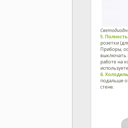
Светодиодн
5. Полност
розетки (дл
Приборы, о
выключать и
работе на к
использует
6. Холодил
подальше от
стене.