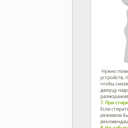
Нужно помн
устройств, 
чтобы снизи
дверцу надо
разморажив
7. При сти
Если стират
режимом бы
рекомендаци
8. Не забыв