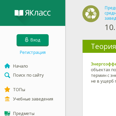
Пред
сред
заве
10.
Вход
Теория
Регистрация
Энергоэфф
Начало
объектах по
Поиск по сайту
термин с эн
не в ущерб 
ТОПы
Учебные заведения
Предметы