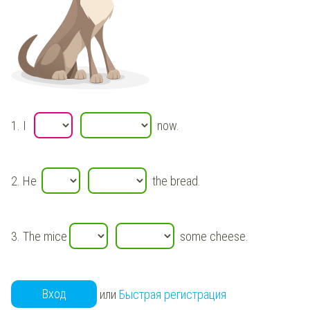
1.
I
now.
2.
He
the bread.
3.
The mice
some cheese.
Вход
или
Быстрая регистрация