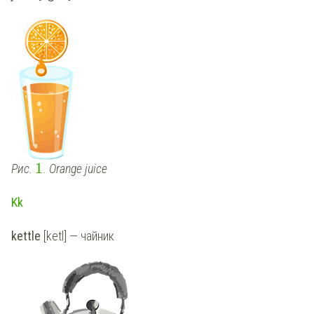
1
Рис.
.
Orange juice
Kk
kettle
[ketl] — чайник