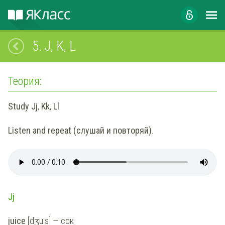
5.
J, K, L
Теория:
Study Jj
,
Kk
,
Ll
.
Listen and repeat (слушай и повторяй)
.
Jj
juice
[dʒu:s] — сок