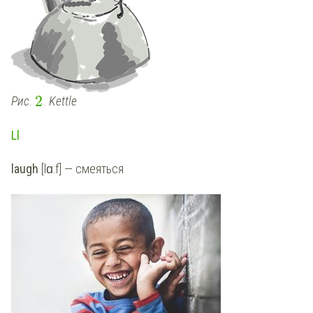
2
Рис
.
.
Kettle
Ll
laugh
[lɑ:f] — смеяться