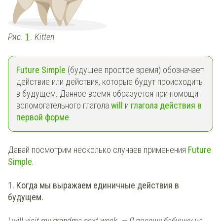
1
Рис.
. Kitten
Future Simple
(будущее простое время) обозначает
действие или действия, которые будут происходить
в будущем. Данное время образуется при помощи
вспомогательного глагола
will
и
глагола действия в
первой форме
.
Давай посмотрим несколько случаев применения
Future
Simple
.
1. Когда мы выражаем единичные действия в
будущем.
I will visit my grandma next week. — Я посещу бабушку на