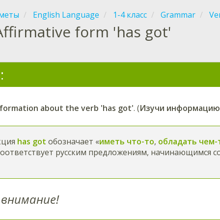
меты
English Language
1-4 класс
Grammar
Ve
Affirmative form 'has got'
:
formation about the verb 'has got'
. (
Изучи информацию о
кция
has got
обозначает «
иметь что-то
,
обладать чем-
 соответствует русским предложениям, начинающимся со 
внимание!