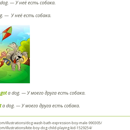
 dog. — У неё есть собака.
g. — У неё есть собака.
 got
a dog. — У моего друга есть собака.
t
a dog. — У моего друга есть собака.
com/illustrations/dog-wash-bath-expression-boy-male-990305/
om/illustrations/kite-boy-dog-child-playing-kid-1529254/