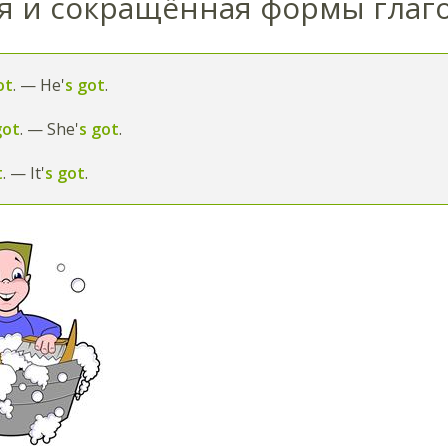
я и сокращённая формы глаго
ot
. — He'
s got
.
got
. — She'
s got
.
t
. — It'
s got
.