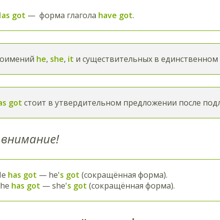
Has got
— форма глагола
have got
.
тоимений
he
,
she
,
it
и существительных в единственном 
as got
стоит в утвердительном предложении после под
внимание!
He
has got
— he'
s
got
(сокращённая форма).
She
has got
— she'
s
got
(сокращённая форма).