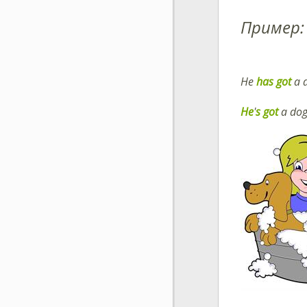
Пример:
He
has got
a 
He
'
s
got
a do