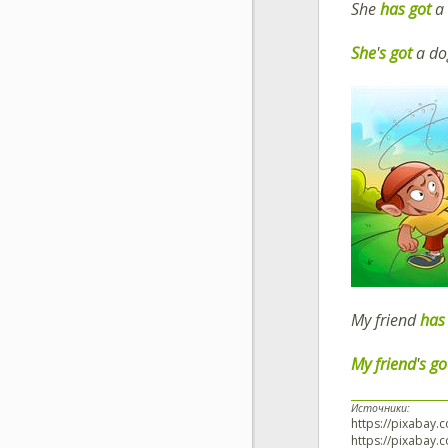
She
has got
a
She
'
s
got
a do
My friend
has
My friend
'
s
go
Источники:
https://pixabay.
https://pixabay.c