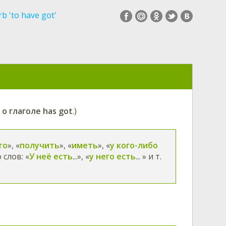
rb 'to have got'
 глаголе has got
.)
то
», «
получить
», «
иметь
», «
у кого-либо
слов: «
У неё есть
...», «
у него есть
... » и т.