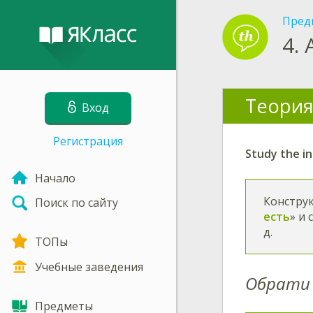
Пред
4.
Теория
Вход
Регистрация
Study the in
Начало
Констру
Поиск по сайту
есть
» и
д.
ТОПы
Учебные заведения
Обрати 
Предметы