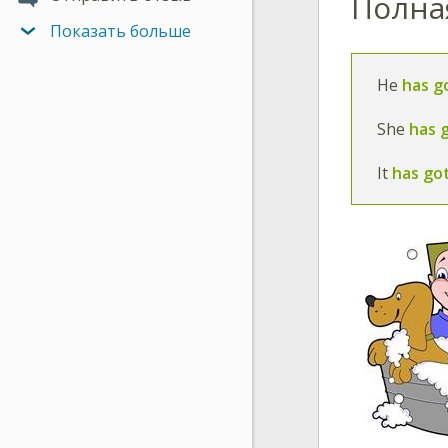
Полна
Показать больше
He
has g
She
has 
It
has go