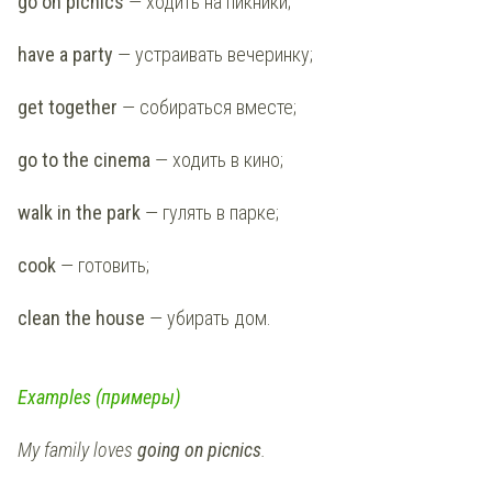
go on picnics
— ходить на пикники;
have a party
— устраивать вечеринку;
get together
— собираться вместе;
go to the cinema
— ходить в кино;
walk in the park
— гулять в парке;
cook
— готовить;
clean the house
— убирать дом.
Examples (примеры)
My family loves
going on picnics
.