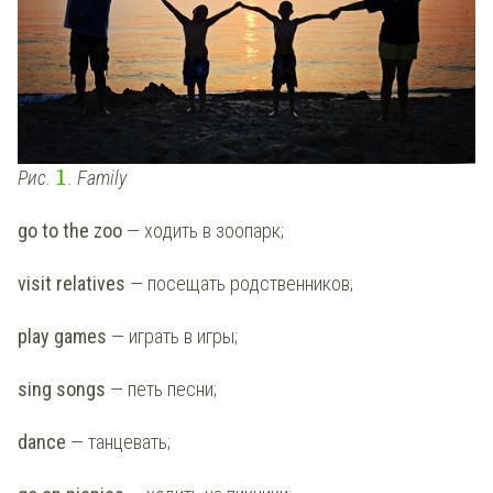
1
Рис.
. Family
go to the zoo
— ходить в зоопарк;
visit relatives
— посещать родственников;
play games
— играть в игры;
sing songs
— петь песни;
dance
— танцевать;