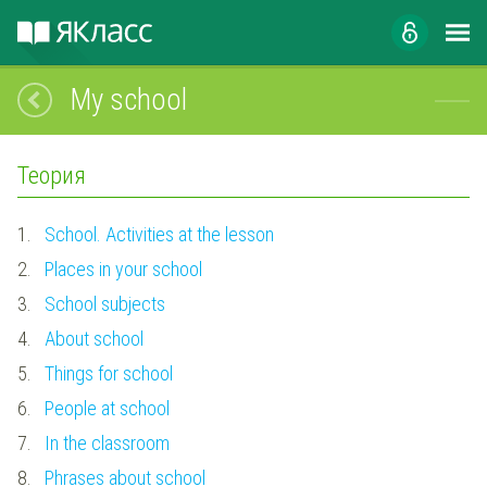
My school
Теория
1.
School. Activities at the lesson
2.
Places in your school
3.
School subjects
4.
About school
5.
Things for school
6.
People at school
7.
In the classroom
8.
Phrases about school