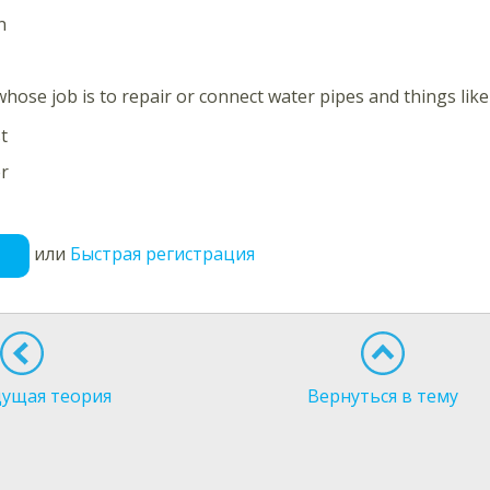
n
ose job is to repair or connect water pipes and things like
t
r
или
Быстрая регистрация
ущая теория
Вернуться в тему