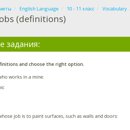
меты
English Language
10 - 11 класс
Vocabulary
Jobs (definitions)
е задания:
initions and choose the right option.
ho works in a mine
:
ic
ose job is to paint surfaces, such as walls and doors
: