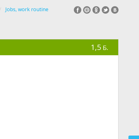
Jobs, work routine
1,5
Б.