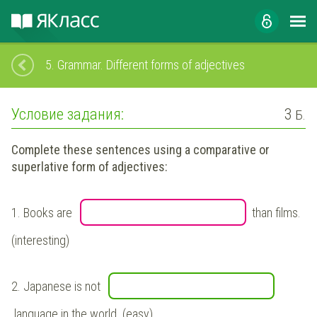
5.
Grammar. Different forms of adjectives
Условие задания:
3
Б.
Complete these sentences using a comparative or
superlative form of adjectives:
1.
Books are
than films.
(interesting)
2.
Japanese is not
language in the world. (easy)