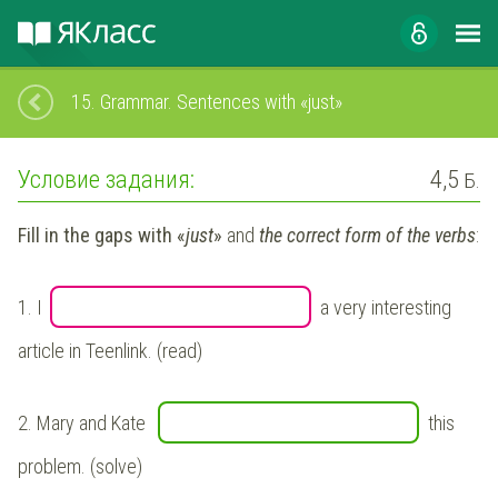
15.
Grammar. Sentences with «just»
Условие задания:
4,5
Б.
Fill in the gaps with «
just
»
and
the correct form of the verbs
:
1.
I
a very interesting
article in Teenlink. (read)
2.
Mary and Kate
this
problem. (solve)