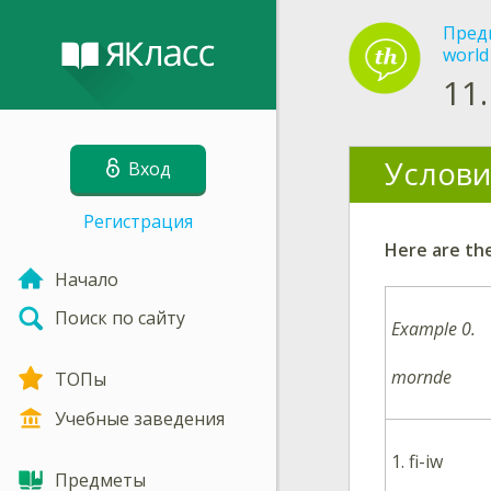
Пред
world
11.
Услови
Вход
Регистрация
Here are the
Начало
Поиск по сайту
Examp
mornde
ТОПы
Учебные заведения
1.
fi-iw
Предметы