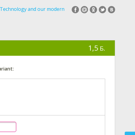
Technology and our modern
1,5
Б.
riant: