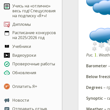
Учись на «отлично»
весь год! Спецусловия
на подписку «Я+»!
Дипломы
Расписание конкурсов
на 2025/2026 год
Учебники
1
Рис.
.
Weathe
Видеоуроки
Проверочные работы
Barometer
–
Обновления
Below freez
Оплатить Я+
Degrees
– г
Synoptic
– с
Новости
Отправить отзыв
Weather –
п