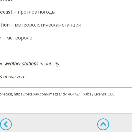
ecast
– прогноз погоды
tion
– метеорологическая станция
n
– метеоролог
me
weather stations
in out city.
s
above zero.
forecast, https://pixabay.com/images/id-146472/ Pixabay License CC0