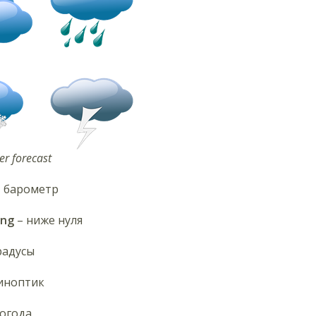
r forecast
 барометр
ing
– ниже нуля
радусы
иноптик
огода