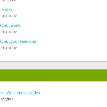
. Parks
ь: сложное
 About work
ь: сложное
 About your weekend
ь: сложное
est. Weekend activities
 среднее