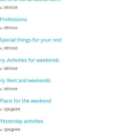
: лёгкое
 Professions
: лёгкое
 Special things for your rest
: лёгкое
y. Activities for weekends
: лёгкое
ry. Rest and weekends
: лёгкое
 Plans for the weekend
: среднее
Yesterday activities
: среднее