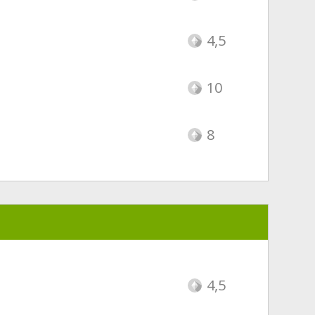
4,5
10
8
4,5