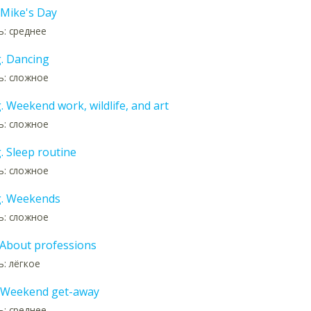
 Mike's Day
: среднее
g. Dancing
ь: сложное
. Weekend work, wildlife, and art
ь: сложное
. Sleep routine
ь: сложное
g. Weekends
ь: сложное
. About professions
: лёгкое
 Weekend get-away
: среднее