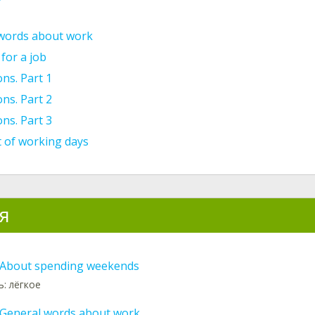
words about work
for a job
ns. Part 1
ns. Part 2
ns. Part 3
t of working days
я
. About spending weekends
: лёгкое
. General words about work