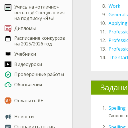
8.
Work
Учись на «отлично»
весь год! Спецусловия
9.
General 
на подписку «Я+»!
10.
Applying 
Дипломы
11.
Professio
Расписание конкурсов
12.
Professio
на 2025/2026 год
13.
Professio
Учебники
14.
The star
Видеоуроки
Проверочные работы
Обновления
Задани
Оплатить Я+
1.
Spelling
Сложность
Новости
Отправить отзыв
2.
Spelling