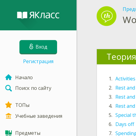
Пред
Wo
Вход
Теори
Регистрация
Начало
1.
Activitie
2.
Rest and
Поиск по сайту
3.
Rest and
ТОПы
4.
Rest and
5.
Special 
Учебные заведения
6.
Days off
Предметы
7.
Spendin