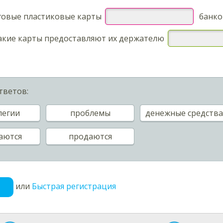
овые пластиковые карты
банком
акие карты предоставляют их держателю
тветов:
легии
проблемы
денежные средств
аются
продаются
или
Быстрая регистрация