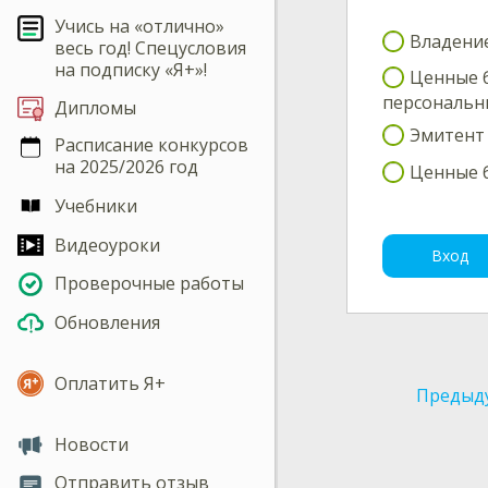
Учись на «отлично»
Владение
весь год! Спецусловия
на подписку «Я+»!
Ценные б
персональн
Дипломы
Эмитент 
Расписание конкурсов
на 2025/2026 год
Ценные б
Учебники
Видеоуроки
Вход
Проверочные работы
Обновления
Оплатить Я+
Предыд
Новости
Отправить отзыв