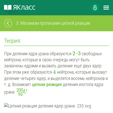
3.
Механизм протекания цепной реакции
Теория:
2
3
При делении ядра урана образуются
–
свободных
нейтрона, которые в свою очередь могут быть
захвачены ядрами и вызвать деление ещё двух ядер.
4
При этом уже образуются
нейтрона, которые вызовут
деление четырёх ядер, и выделятся восемь нейтронов и
т. д. Возникает
цепная реакция
деления изотопа ядра
235
урана
.
U
92