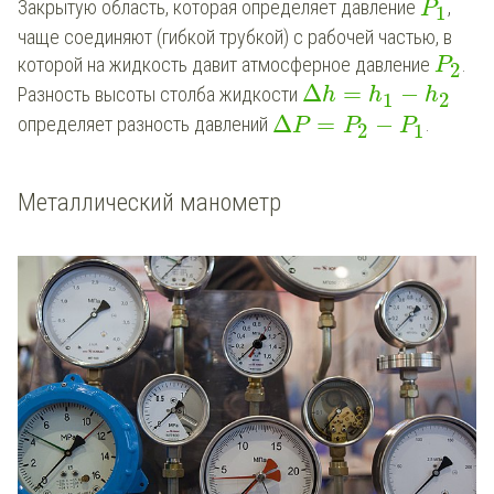
Закрытую область, которая определяет давление
,
P
1
чаще соединяют (гибкой трубкой) с рабочей частью, в
которой на жидкость давит атмосферное давление
.
P
2
Δ
=
−
Разность высоты столба жидкости
h
h
h
1
2
Δ
=
−
определяет разность давлений
.
P
P
P
2
1
Металлический манометр