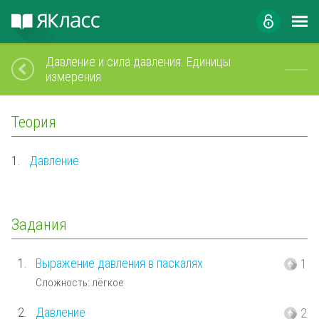
Давление и сила давления. Единицы
измерения
Теория
1.
Давление
Задания
1.
Выражение давления в паскалях
1
Сложность: лёгкое
2.
Давление
2