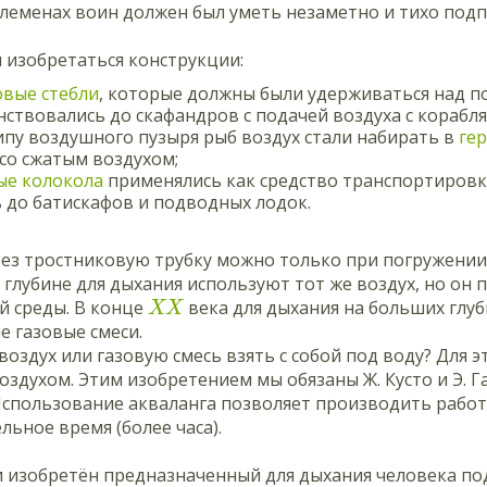
племенах воин должен был уметь незаметно и тихо под
 изобретаться конструкции:
овые стебли
, которые должны были удерживаться над п
ствовались до скафандров с подачей воздуха с корабля
пу воздушного пузыря рыб воздух стали набирать в
ге
со сжатым воздухом;
ые колокола
применялись как средство транспортировк
 до батискафов и подводных лодок.
ез тростниковую трубку можно только при погружении
глубине для дыхания используют тот же воздух, но он
 среды. В конце
века для дыхания на больших глуб
X
X
 газовые смеси.
воздух или газовую смесь взять с собой под воду? Для 
оздухом. Этим изобретением мы обязаны Ж. Кусто и Э. Г
Использование акваланга позволяет производить работ
ьное время (более часа).
 изобретён предназначенный для дыхания человека по