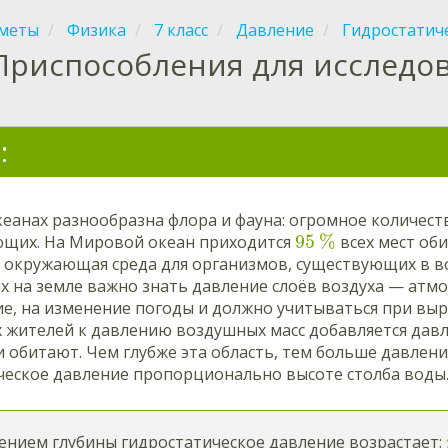
меты
Физика
7 класс
Давление
Гидростатич
Приспособления для исследо
:
кеанах разнообразна флора и фауна: огромное количест
95
%
щих. На Мировой океан приходится
всех мест об
я окружающая среда для организмов, существующих в в
 на земле важно знать давление слоёв воздуха — атмо
е, на изменение погоды и должно учитываться при вы
 жителей к давлению воздушных масс добавляется давл
 обитают. Чем глубже эта область, тем больше давлен
ческое давление пропорционально высоте столба воды
ением глубины гидростатическое давление возрастает: