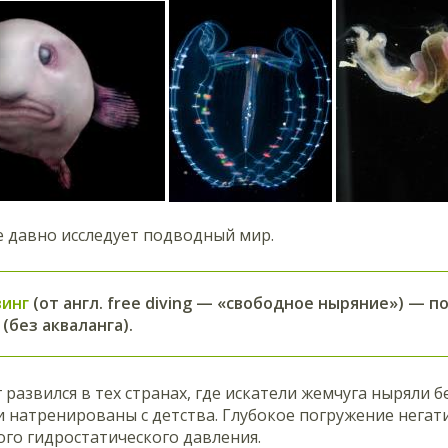
е давно исследует подводный мир.
винг
(от англ. free diving — «свободное ныряние») — 
(без акваланга).
развился в тех странах, где искатели жемчуга ныряли 
 натренированы с детства. Глубокое погружение негат
ого гидростатического давления.