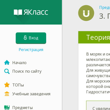
Пред
3.
Теория
Вход
Регистрация
В морях и о
млекопитаю
Начало
различаетс
Для живущих
Поиск по сайту
самочувстви
Для морских
ТОПы
которой они
Гидростати
Учебные заведения
Предметы
С увелич