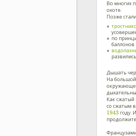
Во многих 
охоте.
Позже стали
тростник
усовершен
по принци
баллонов 
водолазн
развились
Дышать чер
На большой 
окружающей
дыхательные
Как сжатый 
со сжатым в
1943
году. 
продолжител
Французами