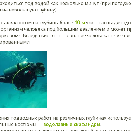
аходиться под водой как несколько минут (при погруж
 на небольшую глубину).
40
с аквалангом на глубины более
м
уже опасны для здо
в организм человека под большим давлением и может п
ркозом». Вследствие этого сознание человека теряет я
ированными.
ния подводных работ на различных глубинах используе
альные костюмы —
водолазные
скафандры
.
производят из различных материалов. Если материал с