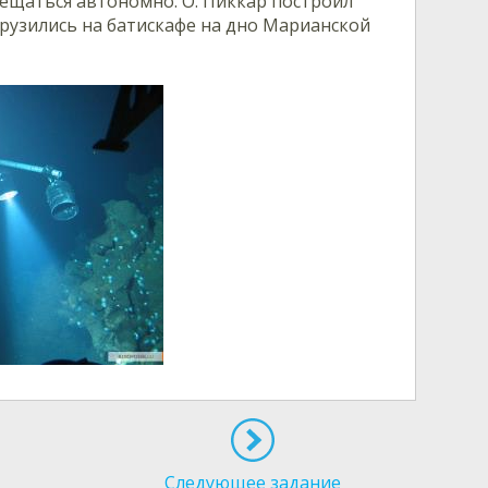
мещаться автономно. О. Пиккар построил
грузились на батискафе на дно Марианской
Следующее задание