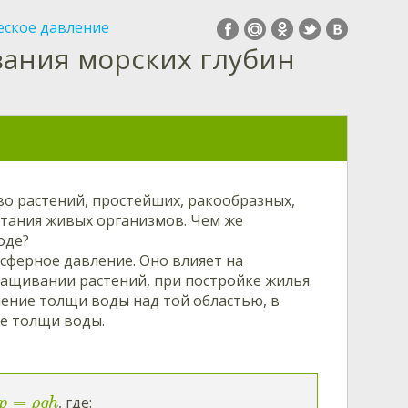
еское давление
вания морских глубин
во растений, простейших, ракообразных,
итания живых организмов. Чем же
оде?
сферное давление. Оно влияет на
ращивании растений, при постройке жилья.
ение толщи воды над той областью, в
ие толщи воды.
.
=
, где:
p
ρ
g
h