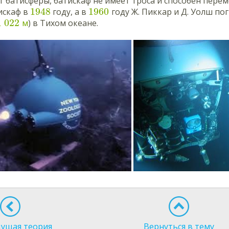
т батисферы, батискаф не имеет троса и способен пере
1948
1960
искаф в
году, а в
году Ж. Пиккар и Д. Уолш по
1
022
м
) в Тихом океане.
ущая теория
Вернуться в тему