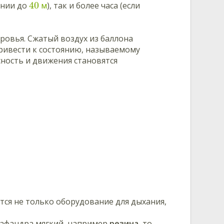
40
ении до
м
), так и более часа (если
ровья. Сжатый воздух из баллона
ривести к состоянию, называемому
сность и движения становятся
тся не только оборудование для дыхания,
кафандра мягкий, например
резина
, то