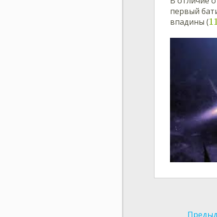
В отличие о
первый бат
1
впадины (
Предыд