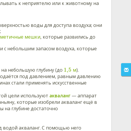
плывать к неприятелю или к животному на
оверхностью воды для доступа воздуха; они
;
рметичные мешки
, которые развились до
и с небольшим запасом воздуха, которые
1,5
 на небольшую глубину (до
м
).
 подаётся под давлением, равным давлению
инах стали применять искусственные
этой цели используют
акваланг
— аппарат
аньяну, которые изобрели акваланг ещё в
ы на глубине достаточно
д водой акваланг. С помощью него