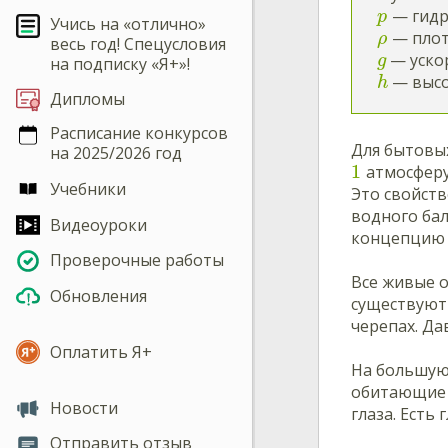
— гидр
p
Учись на «отлично»
— плотн
ρ
весь год! Спецусловия
— уско
g
на подписку «Я+»!
— высот
h
Дипломы
Расписание конкурсов
Для бытовы
на 2025/2026 год
1
атмосферу
Учебники
Это свойст
водного ба
Видеоуроки
концепцию 
Проверочные работы
Все живые 
Обновления
существуют
черепах. Д
Оплатить Я+
На большую 
обитающие н
Новости
глаза. Есть
Отправить отзыв