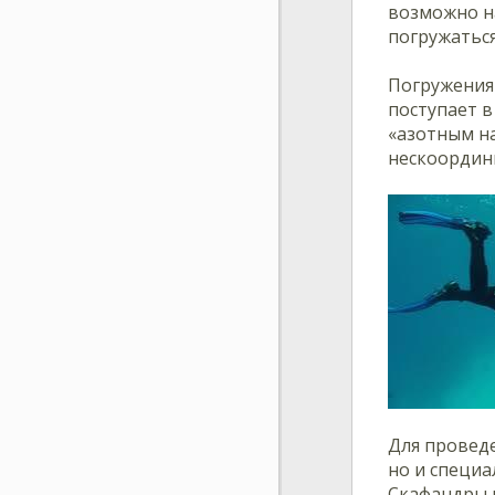
возможно н
погружаться
Погружения 
поступает 
«азотным на
нескоордин
Для проведе
но и специ
Скафандры 