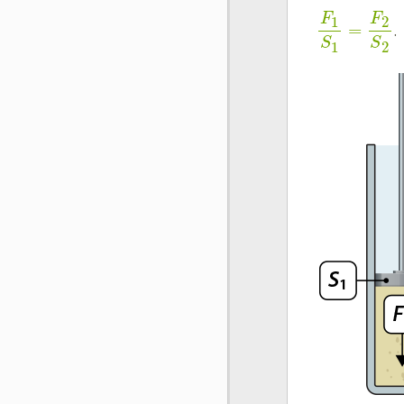
F
F
1
2
=
.
S
S
1
2