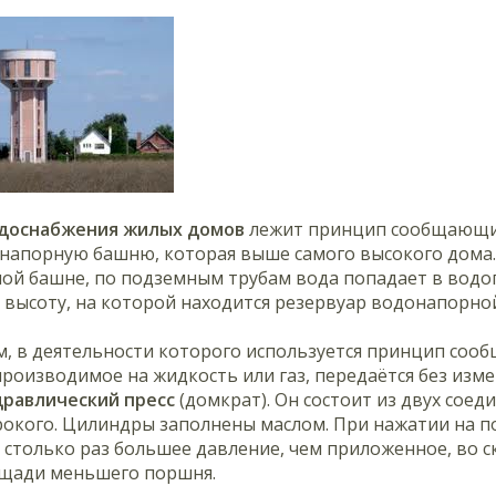
доснабжения жилых домов
лежит принцип сообщающихс
напорную башню, которая выше самого высокого дома. 
ой башне, по подземным трубам вода попадает в водоп
 высоту, на которой находится резервуар водонапорно
, в деятельности которого используется принцип сооб
производимое на жидкость или газ, передаётся без изме
дравлический пресс
(домкрат). Он состоит из двух соед
рокого. Цилиндры заполнены маслом. При нажатии на 
 столько раз большее давление, чем приложенное, во
щади меньшего поршня.