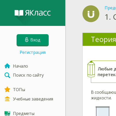
Пред
1.
Теория
Вход
Регистрация
Начало
Любые д
перетек
Поиск по сайту
ТОПы
В сообщающи
жидкости.
Учебные заведения
Предметы