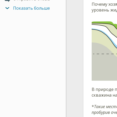
Почему хоз
Показать больше
уровень жид
В природе 
скважина на
*
Такие мест
пробурив оч