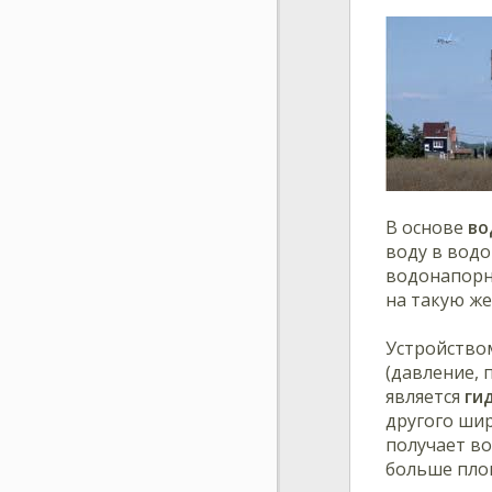
В основе
во
воду в водо
водонапорн
на такую же
Устройством
(давление, 
является
ги
другого ши
получает во
больше пло