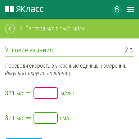
3.
Перевод м/с в см/с, м/мин
Условие задания:
2
Б.
Переведи скорость в указанные единицы измерения.
Результат округли до единиц.
=
371
м/с
м/мин
.
=
371
м/с
см/с
.