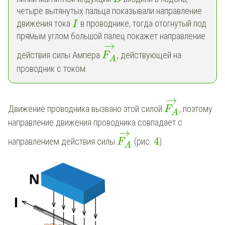
четыре вытянутых пальца показывали направление
движения тока
в проводнике, тогда отогнутый под
I
прямым углом большой палец покажет направление
→
действия силы Ампера
, действующей на
F
A
проводник с током.
→
Движение проводника вызвано этой силой
, поэтому
F
A
направление движения проводника совпадает с
→
4
направлением действия силы
(рис.
).
F
A