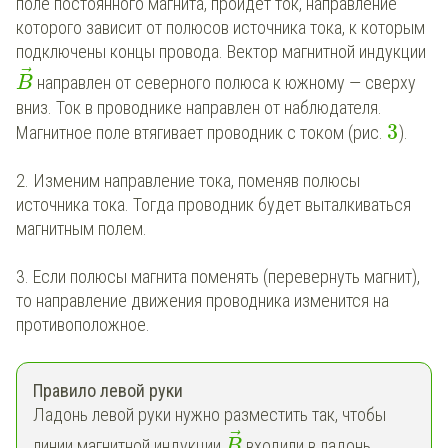
поле постоянного магнита, пройдёт ток, направление
которого зависит от полюсов источника тока, к которым
подключены концы провода. Вектор магнитной индукции
⃗
направлен от северного полюса к южному — сверху
B
вниз. Ток в проводнике направлен от наблюдателя.
3
Магнитное поле втягивает проводник с током (рис.
).
2. Изменим направление тока, поменяв полюсы
источника тока. Тогда проводник будет выталкиваться
магнитным полем.
3. Если полюсы магнита поменять (перевернуть магнит),
то направление движения проводника изменится на
противоположное.
Правило левой руки
Ладонь левой руки нужно разместить так, чтобы
⃗
линии магнитной индукции
входили в ладонь,
B