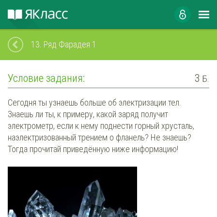
13.
Ряд Фарадея 1
Условие задания:
3
Б.
Сегодня ты узнаешь больше об электризации тел.
Знаешь ли ты, к примеру, какой заряд получит
электрометр
, если к нему поднести
горный хрусталь
,
наэлектризованный трением о
фланель
? Не знаешь?
Тогда прочитай приведённую ниже информацию!