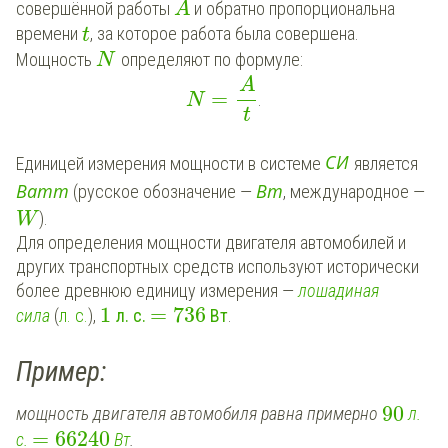
совершённой работы
и обратно пропорциональна
A
времени
, за которое работа была совершена.
t
Мощность
определяют по формуле:
N
A
=
.
N
t
С
И
Единицей измерения мощности в системе
является
В
а
т
т
В
т
(русское обозначение —
, международное —
).
W
Для определения мощности двигателя автомобилей и
других транспортных средств используют исторически
более древнюю единицу измерения —
лошадиная
1
=
736
сила
(
л. с.
),
л. с.
Вт
.
Пример:
90
мощность двигателя автомобиля равна примерно
л.
=
66240
с.
Вт
.