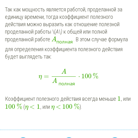
Так как мощность является работой, проделанной за
единицу времени, тогда коэффициент полезного
действия можно выразить как отношение полезной
проделанной работы \(
A\)
к общей или полной
проделанной работе
. В этом случае формула
A
полная
для определения коэффициента полезного действия
будет выглядеть так:
A
=
⋅
100
%
.
η
A
полная
1
Коэффициент полезного действия всегда меньше
, или
100
%
<
1
<
100
%
(
, или
).
η
η