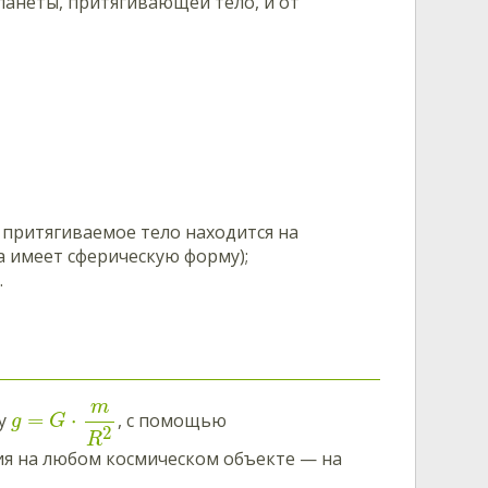
планеты, притягивающей тело, и от
и притягиваемое тело находится на
а имеет сферическую форму);
г
.
m
=
⋅
лу
, с помощью
g
G
2
R
ия на любом космическом объекте — на