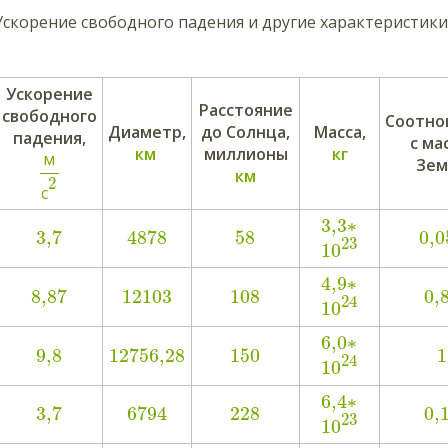
 Ускорение свободного падения и другие характеристик
Ускорение
Расстояние
свободного
Соотно
Диаметр,
до Солнца,
Масса,
падения,
с ма
км
миллионы
кг
м
Зем
км
2
с
3,3
∗
3,7
4878
58
0,0
23
10
4,9
∗
8,87
12103
108
0,
24
10
6,0
∗
9,8
12756,28
150
1
24
10
6,4
∗
3,7
6794
228
0,
23
10