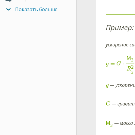
Показать больше
Пример:
ускорение с
М
З
=
⋅
g
G
2
R
З
— ускорени
g
— гравит
G
М
— масса 
З