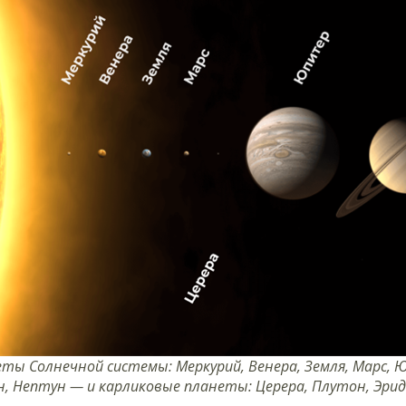
еты Солнечной системы: Меркурий, Венера, Земля, Марс, 
н, Нептун — и карликовые планеты: Церера, Плутон, Эри