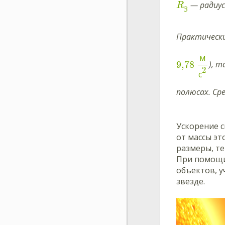
— радиус
R
З
Практически
м
9,78
), т
2
с
полюсах. Ср
Ускорение с
от массы эт
размеры, те
При помощи
объектов, у
звезде.