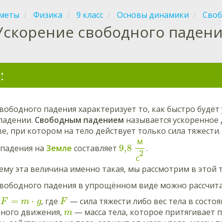
меты
Физика
9 класс
Основы динамики
Своб
Ускорение свободного паден
:
вободного падения характеризует то, как быстро будет
падении.
Свободным падением
называется ускоренное
е, при котором на тело действует только сила тяжести.
м
9,8
 падения на
Земле
составляет
.
2
с
ему эта величина именно такая, мы рассмотрим в этой 
свободного падения в упрощённом виде можно рассчит
=
⋅
ы
, где
— сила тяжести либо вес тела в состо
F
m
g
F
ного движения,
— масса тела, которое притягивает 
m