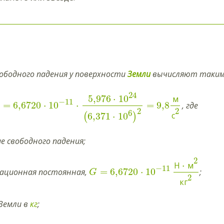
вободного падения у поверхности
Земли
вычисляют таким 
24
5,976
⋅
10
м
−
11
=
6,6720
⋅
10
⋅
=
9,8
, где
2
2
6
с
6,371
⋅
10
(
)
е свободного падения;
2
⋅
Н
м
−
11
=
6,6720
⋅
10
ационная постоянная,
;
G
2
кг
Земли в
кг
;