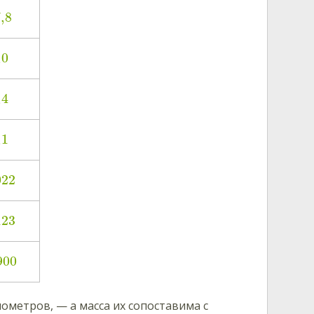
,8
,0
,4
,1
022
123
900
метров, — а масса их сопоставима с