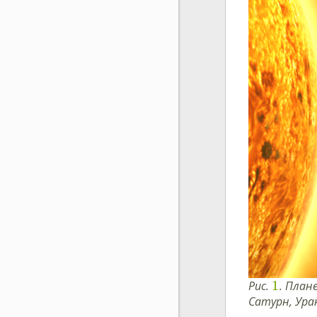
1
Рис.
. План
Сатурн, Ура