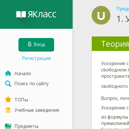
Пред
1.
Теория
Вход
Регистрация
Ускорение с
свободном 
Начало
пространств
Поиск по сайту
свободного
Вопрос, поч
ТОПы
Ускорение 
Учебные заведения
из формул
прямолиней
Предметы