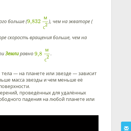
м
9,832
ого больше (
), чем на экваторе (
2
с
оре скорость вращения больше, чем на
м
9,8
сти
Земли
равно
.
2
с
 тела — на планете или звезде — зависит
ольше масса звезды и чем меньше её
поверхности.
ерений, проведённых для удалённых
ободного падения на любой планете или