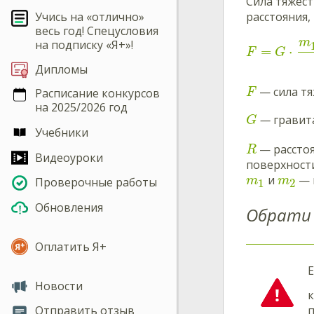
Сила тяжест
Учись на «отлично»
расстояния,
весь год! Спецусловия
m
на подписку «Я+»!
=
⋅
F
G
Дипломы
— сила тя
Расписание конкурсов
F
на 2025/2026 год
—
гравит
G
Учебники
— расстоя
R
Видеоуроки
поверхност
и
— 
m
m
Проверочные работы
1
2
Обновления
Обрати 
Оплатить Я+
Е
Новости
к
п
Отправить отзыв