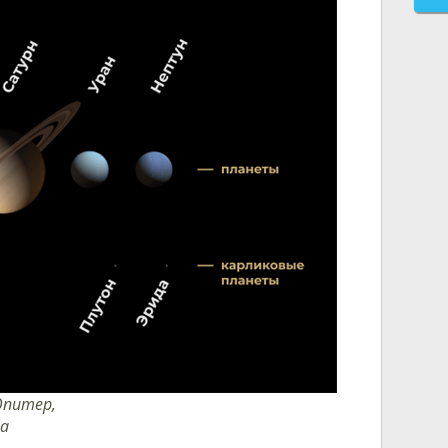
Юпитер,
да