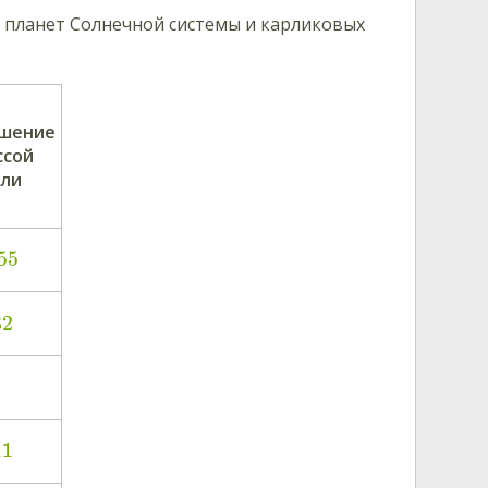
и планет Солнечной системы и карликовых
шение
ссой
ли
55
82
11