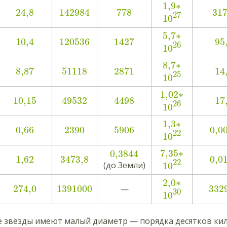
1,9
∗
24,8
142984
778
317
27
10
5,7
∗
10,4
120536
1427
95
26
10
8,7
∗
8,87
51118
2871
14
25
10
1,02
∗
10,15
49532
4498
17
26
10
1,3
∗
0,66
2390
5906
0,0
22
10
7,35
∗
0,3844
1,62
3473,8
0,0
22
(до Земли)
10
2,0
∗
274,0
1391000
332
—
30
10
 звёзды имеют малый диаметр — порядка десятков кило