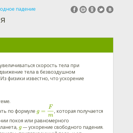
одное падение
ия
 увеличиваться скорость тела при
 движение тела в безвоздушном
 Из физики известно, что ускорение
теме.
F
=
ать по формуле
, которая получается
g
m
янии покоя или равномерного
планета,
— ускорение свободного падения.
g