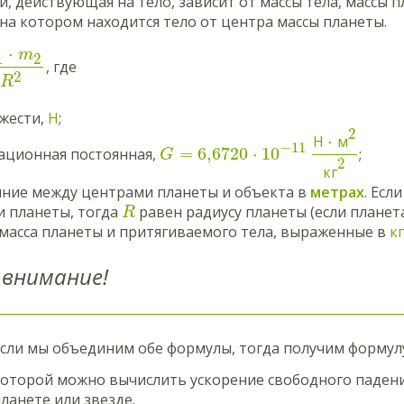
и, действующая на тело, зависит от массы тела, массы 
 на котором находится тело от центра массы планеты.
⋅
m
1
2
, где
2
R
жести,
Н
;
2
⋅
Н
м
−
11
=
6,6720
⋅
10
ационная постоянная,
;
G
2
кг
ние между центрами планеты и объекта в
метрах
. Есл
и планеты, тогда
равен радиусу планеты (если планет
R
масса планеты и притягиваемого тела, выраженные в
к
внимание!
сли мы объединим обе формулы, тогда получим форму
оторой можно вычислить ускорение свободного паден
ланете или звезде.