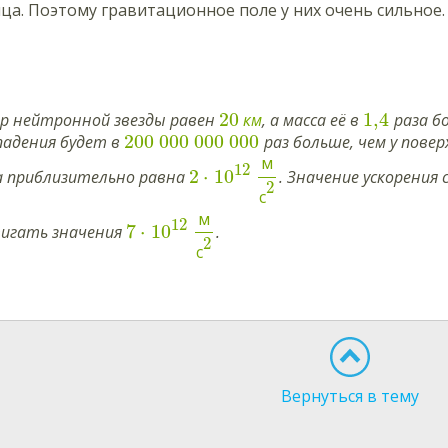
ца. Поэтому гравитационное поле у них очень сильное.
20
1,4
р нейтронной звезды равен
км
, а масса её в
раза б
200
000
000
000
падения будет в
раз больше, чем у пове
м
12
2
⋅
10
а приблизительно равна
. Значение ускорения
2
с
м
12
7
⋅
10
игать значения
.
2
с
Вернуться в тему