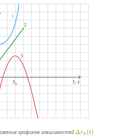
Δ
(
)
ражение графиков зависимостей
r
t
x