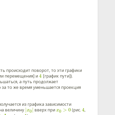
сть происходит поворот, то эти графики
4
ии перемещения] и
[график пути]
).
шаться, а путь продолжает
о за то же время уменьшается проекция
 получается из графика зависимости
|
|
>
0
4
 на величину
вверх при
(рис.
,
x
x
0
0