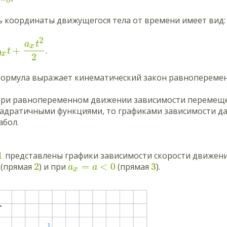
0
ь координаты движущегося тела от времени имеет вид:
2
a
t
x
+
.
t
0
x
2
формула выражает кинематический закон равноперемен
при равнопеременном движении зависимости перемеще
вадратичными функциями, то графиками зависимости д
абол.
1
представлены графики зависимости скорости движени
2
=
<
0
3
(прямая
) и при
(прямая
).
a
a
x