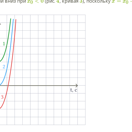
<
0
4
3
=
ли вниз при
(рис.
, кривая
), поскольку
x
x
x
0
0