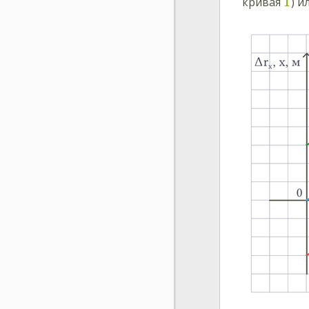
1
кривая
) и