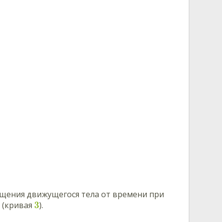
щения движущегося тела от времени при
3
(кривая
).