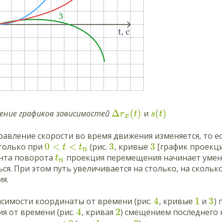
Δ
(
)
(
)
нение графиков зависимостей
и
r
t
s
t
x
равление скорости во время движения изменяется, то е
0
<
<
3
3
только при
(рис.
, кривые
[график проекц
t
t
n
нта поворота
проекция перемещения начинает умень
t
n
ся. При этом путь увеличивается на столько, на скольк
я.
4
1
3
исимости координаты от времени (рис.
, кривые
и
)
4
2
я от времени (рис.
, кривая
) смещением последнего