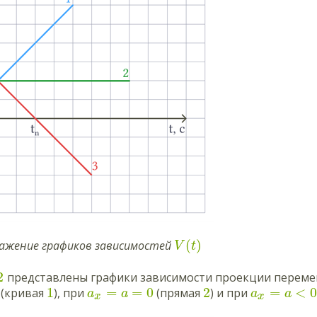
(
)
ражение графиков зависимостей
V
t
2
представлены графики зависимости проекции переме
1
=
=
0
2
=
<
0
(кривая
), при
(прямая
) и при
a
a
a
a
x
x