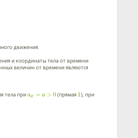
ного движения.
ния и координаты тела от времени
анных величин от времени являются
=
>
0
1
я тела при
(прямая
), при
a
a
x