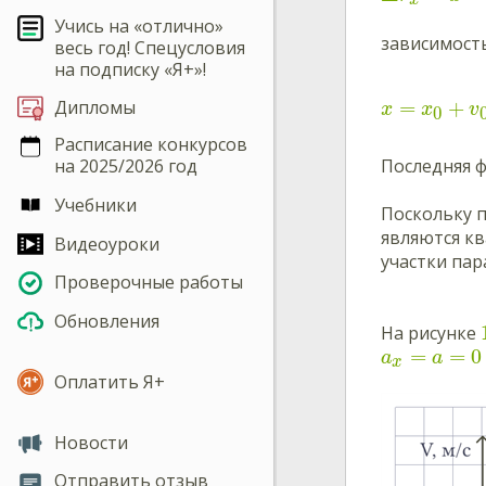
x
Учись на «отлично»
зависимост
весь год! Спецусловия
на подписку «Я+»!
=
+
Дипломы
x
x
v
0
Расписание конкурсов
Последняя 
на 2025/2026 год
Учебники
Поскольку 
являются к
Видеоуроки
участки пар
Проверочные работы
Обновления
На рисунке
=
=
0
a
a
x
Оплатить Я+
Новости
Отправить отзыв