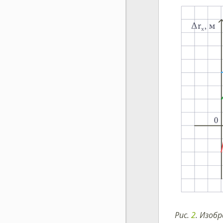
Рис.
2
. Изоб