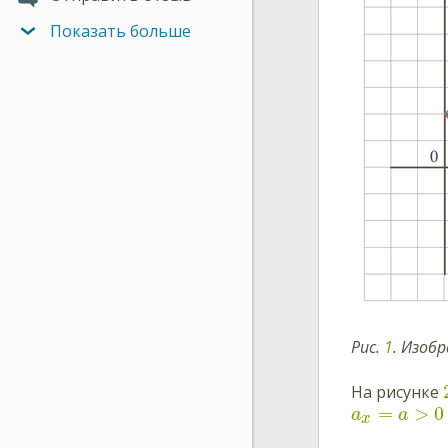
Показать больше
Рис.
1
. Изоб
На рисунке
=
>
0
a
a
x