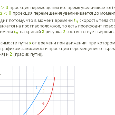
>
0
проекция перемещения всё время увеличивается (
<
0
проекция перемещения увеличивается до момен
a
одит потому, что в момент времени
скорость тела ст
t
n
няется на противоположное, то есть происходит повор
3
2
ремени
на кривой
рисунка
соответствует вершина
t
n
исимости пути
от времени при движении, при котором 
s
с графиком зависимости проекции перемещения от врем
2
я] и
[график пути]
).