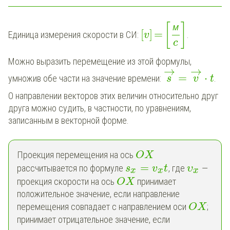
м
[
]
[
]
=
Единица измерения скорости в СИ:
.
v
c
Можно выразить перемещение из этой формулы,
→
→
=
⋅
умножив обе части на значение времени:
.
s
v
t
О направлении векторов этих величин относительно друг
друга можно судить, в частности, по уравнениям,
записанным в векторной форме.
Проекция перемещения на ось
O
X
=
рассчитывается по формуле
, где
—
s
v
t
υ
x
x
x
проекция скорости на ось
принимает
O
X
положительное значение, если направление
перемещения совпадает с направлением оси
;
O
X
принимает отрицательное значение, если