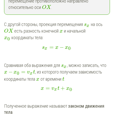
перемещение противоположно направлено
относительно оси
.
O
X
С другой стороны, проекция перемещения
на ось
s
x
есть разность конечной
и начальной
O
X
x
координаты тела:
x
0
=
−
.
s
x
x
0
x
Сравнивая оба выражения для
, можно записать, что
s
x
−
=
, из которого получаем зависимость
x
x
v
t
0
x
координаты тела
от времени
:
x
t
=
+
.
x
v
t
x
0
x
Полученное выражение называют
законом движения
тела
.