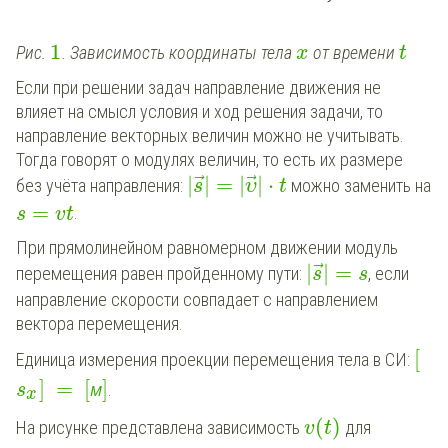
1
Рис.
. Зависимость координаты тела
от времени
x
t
Если при решении задач направление движения не
влияет на смысл условия и ход решения задачи, то
направление векторных величин можно не учитывать.
Тогда говорят о модулях величин, то есть их размере
⃗
⃗
|
|
=
|
|
⋅
без учёта направления:
можно заменить на
s
υ
t
=
.
s
vt
При прямолинейном равномерном движении модуль
⃗
|
|
=
перемещения равен пройденному пути:
, если
s
s
направление скорости совпадает с направлением
вектора перемещения.
[
Единица измерения проекции перемещения тела в СИ:
]
=
[
]
м
.
s
x
(
)
На рисунке представлена зависимость
для
v
t