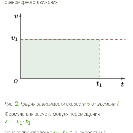
равномерного движения.
2
Рис.
. График зависимости скорости
от времени
v
t
Формула для расчёта модуля перемещения:
=
⋅
.
s
v
t
1
1
⋅
Однако произведение
, т. е. скорости на
v
t